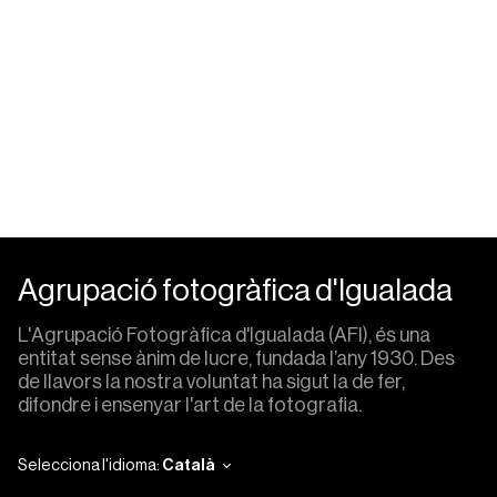
Agrupació fotogràfica d'Igualada
L'Agrupació Fotogràfica d'Igualada (AFI), és una
entitat sense ànim de lucre, fundada l’any 1930. Des
de llavors la nostra voluntat ha sigut la de fer,
difondre i ensenyar l'art de la fotografia.
Selecciona l'idioma:
Català