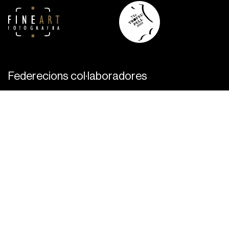
Federecions col·laboradores
Política de cookies
Política de privacitat
Avís legal
© 2023 AFI – Agrupació fotogràfica d'Igualada
Design Argelik&Co