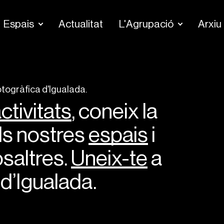
Espais
Actualitat
L'Agrupació
Arxiu
otogràfica d'Igualada.
ctivitats
, coneix la
els nostres
espais
i
saltres.
Uneix-te
a
 d’Igualada.