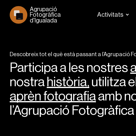
Agrupació 
Activitats
Fotogràfica 
d'Igualada
1930 >
Descobreix tot el què està passant a l’Agrupació F
Participa a les nostres
a
nostra
història
,
utilitza 
aprèn fotografia
amb no
l’Agrupació Fotogràfica