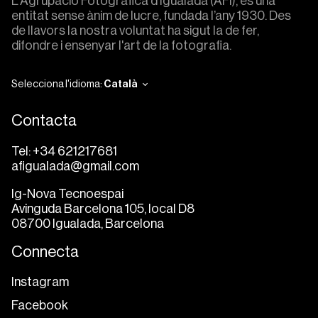
L'Agrupació Fotogràfica d'Igualada (AFI), és una
entitat sense ànim de lucre, fundada l’any 1930. Des
de llavors la nostra voluntat ha sigut la de fer,
difondre i ensenyar l'art de la fotografia.
Selecciona l'idioma:
Català
Contacta
Tel: +34 621217681
afigualada@gmail.com
Ig-Nova Tecnoespai
Avinguda Barcelona 105, local D8
08700 Igualada, Barcelona
Connecta
Instagram
Facebook