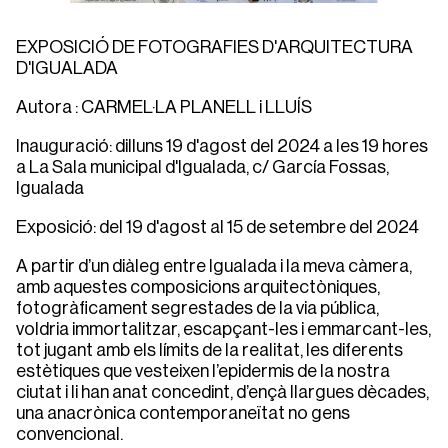
EXPOSICIÓ DE FOTOGRAFIES D'ARQUITECTURA
D'IGUALADA
Autora : CARMEL·LA PLANELL i LLUÍS
Inauguració: dilluns 19 d'agost del 2024 a les 19 hores
a La Sala municipal d'Igualada, c/ García Fossas,
Igualada
Exposició: del 19 d'agost al 15 de setembre del 2024
A partir d’un diàleg entre Igualada i la meva càmera,
amb aquestes composicions arquitectòniques,
fotogràficament segrestades de la via pública,
voldria immortalitzar, escapçant-les i emmarcant-les,
tot jugant amb els límits de la realitat, les diferents
estètiques que vesteixen l’epidermis de la nostra
ciutat i li han anat concedint, d’ençà llargues dècades,
una anacrònica contemporaneïtat no gens
convencional.