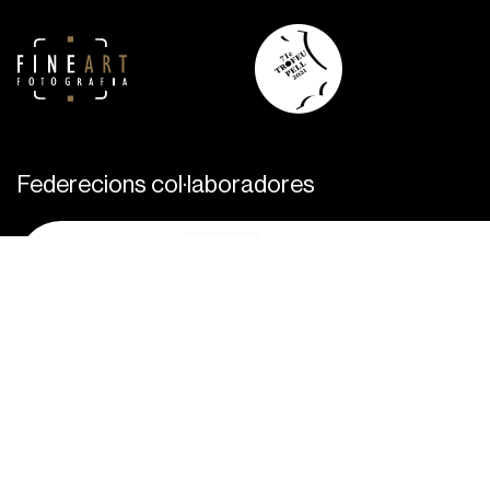
Federecions col·laboradores
Política de cookies
Política de privacitat
Avís legal
© 2023 AFI – Agrupació fotogràfica d'Igualada
Design Argelik&Co