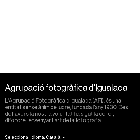
Agrupació fotogràfica d'Igualada
L'Agrupació Fotogràfica d'Igualada (AFI), és una
entitat sense ànim de lucre, fundada l’any 1930. Des
de llavors la nostra voluntat ha sigut la de fer,
difondre i ensenyar l'art de la fotografia.
Selecciona l'idioma:
Català