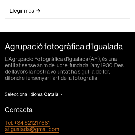
Llegir més
Agrupació fotogràfica d'Igualada
L'Agrupació Fotogràfica d'Igualada (AFI), és una
entitat sense ànim de lucre, fundada l’any 1930. Des
de llavors la nostra voluntat ha sigut la de fer,
difondre i ensenyar l'art de la fotografia.
Selecciona l'idioma:
Català
Contacta
Tel: +34 621217681
afigualada@gmail.com